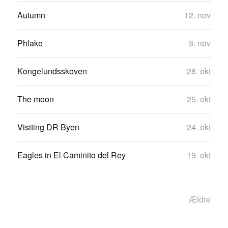
Autumn
12. nov
Phlake
3. nov
Kongelundsskoven
28. okt
The moon
25. okt
Visiting DR Byen
24. okt
Eagles in El Caminito del Rey
19. okt
Ældre