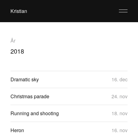
Kristian
År
2018
Dramatic sky
16. dec
Christmas parade
24. nov
Running and shooting
18. nov
Heron
16. nov