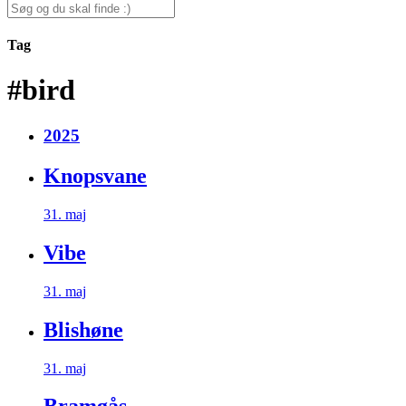
for:
Search
for:
Tag
#bird
2025
Knopsvane
31. maj
Vibe
31. maj
Blishøne
31. maj