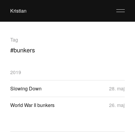
Kristian
Tag
#bunkers
2019
Slowing Down
28. maj
World War II bunkers
26. maj