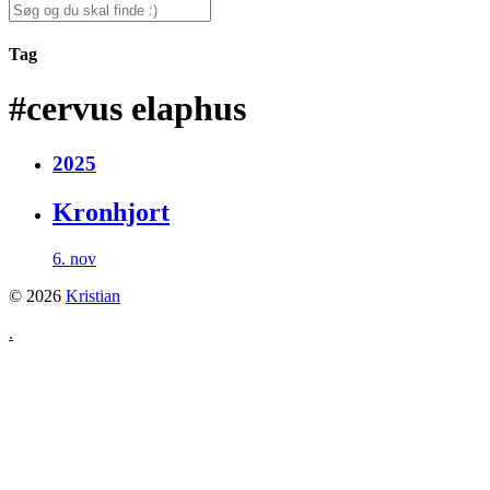
for:
Search
for:
Tag
#cervus elaphus
2025
Kronhjort
6. nov
© 2026
Kristian
.