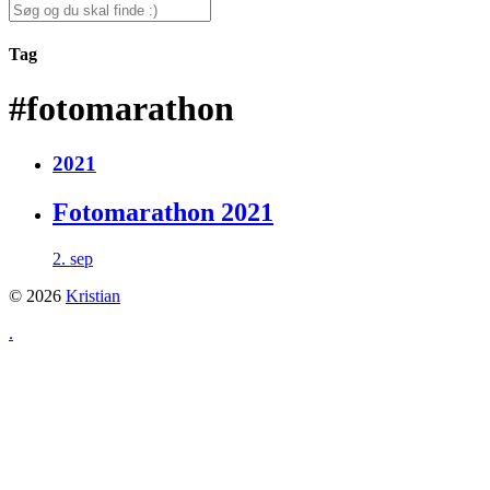
for:
Search
for:
Tag
#fotomarathon
2021
Fotomarathon 2021
2. sep
© 2026
Kristian
.