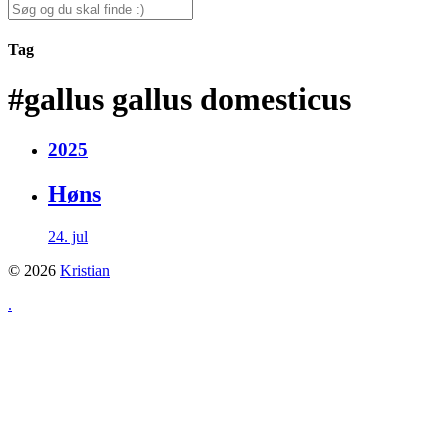
for:
Search
for:
Tag
#gallus gallus domesticus
2025
Høns
24. jul
© 2026
Kristian
.