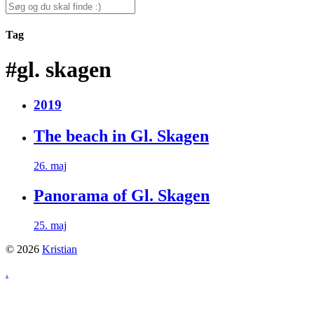
for:
Search
for:
Tag
#gl. skagen
2019
The beach in Gl. Skagen
26. maj
Panorama of Gl. Skagen
25. maj
© 2026
Kristian
.