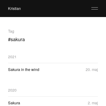
Kristian
Tag
#sakura
2021
Sakura in the wind
20. maj
2020
Sakura
2. maj