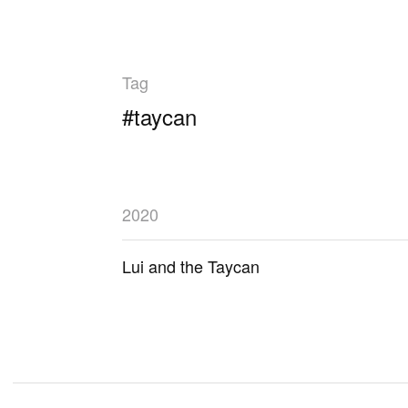
Tag
#taycan
2020
Lui and the Taycan