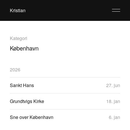
Kristian
Kategori
København
2026
Sankt Hans
27. jun
Grundtvigs Kirke
18. jan
Sne over København
6. jan