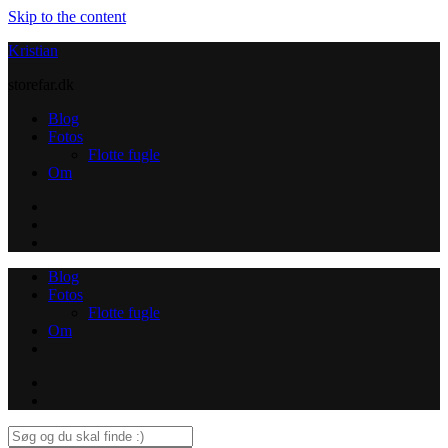
Skip to the content
Kristian
storefar.dk
Blog
Fotos
Flotte fugle
Om
Instagram
Contact
Blog
Fotos
Flotte fugle
Om
Instagram
Contact
Search