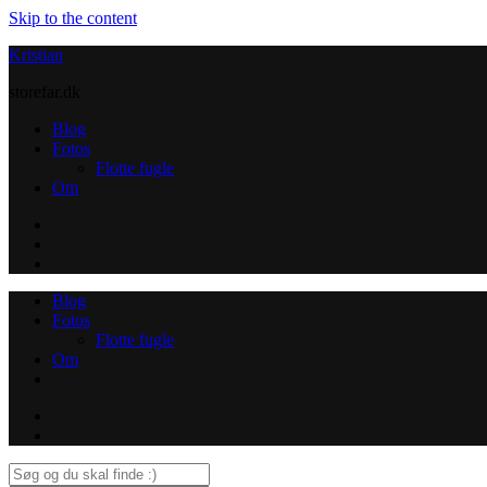
Skip to the content
Kristian
storefar.dk
Blog
Fotos
Flotte fugle
Om
Instagram
Contact
Blog
Fotos
Flotte fugle
Om
Instagram
Contact
Search