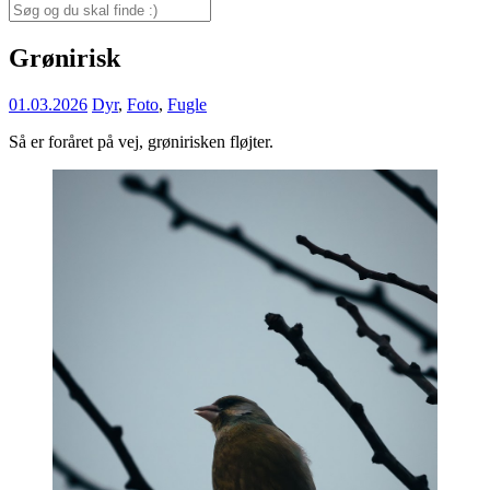
for:
Search
for:
Grønirisk
01.03.2026
Dyr
,
Foto
,
Fugle
Så er foråret på vej, grønirisken fløjter.