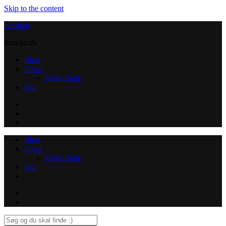
Skip to the content
Kristian
storefar.dk
Blog
Fotos
Flotte fugle
Om
Instagram
Contact
Blog
Fotos
Flotte fugle
Om
Instagram
Contact
Search