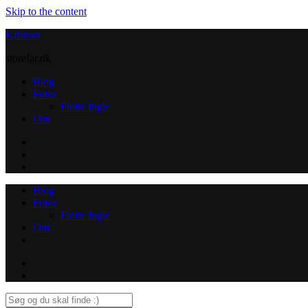
Skip to the content
Kristian
storefar.dk
Blog
Fotos
Flotte fugle
Om
Instagram
Contact
Blog
Fotos
Flotte fugle
Om
Instagram
Contact
Search