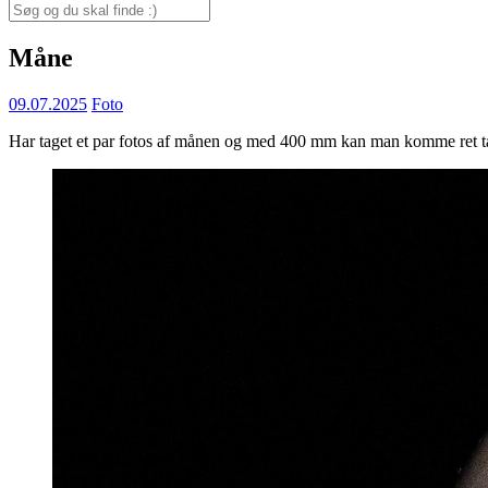
for:
Search
for:
Måne
09.07.2025
Foto
Har taget et par fotos af månen og med 400 mm kan man komme ret tæ