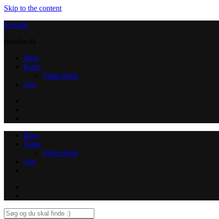
Skip to the content
Kristian
storefar.dk
Blog
Fotos
Flotte fugle
Om
Instagram
Contact
Blog
Fotos
Flotte fugle
Om
Instagram
Contact
Search