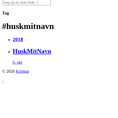
for:
Search
for:
Tag
#huskmitnavn
2018
HuskMitNavn
6. okt
© 2026
Kristian
.