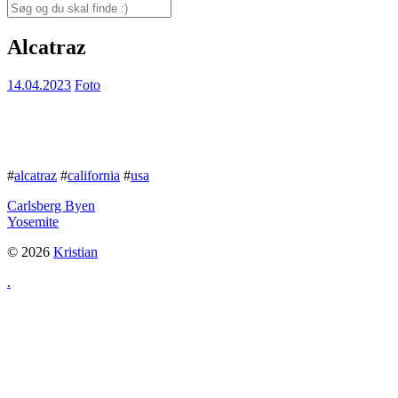
for:
Search
for:
Alcatraz
14.04.2023
Foto
#
alcatraz
#
california
#
usa
Carlsberg Byen
Yosemite
© 2026
Kristian
.