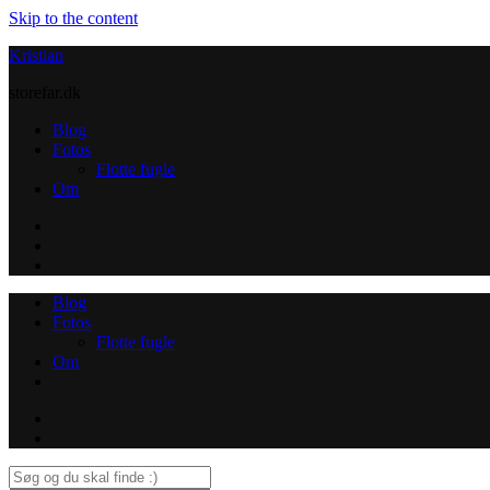
Skip to the content
Kristian
storefar.dk
Blog
Fotos
Flotte fugle
Om
Instagram
Contact
Blog
Fotos
Flotte fugle
Om
Instagram
Contact
Search