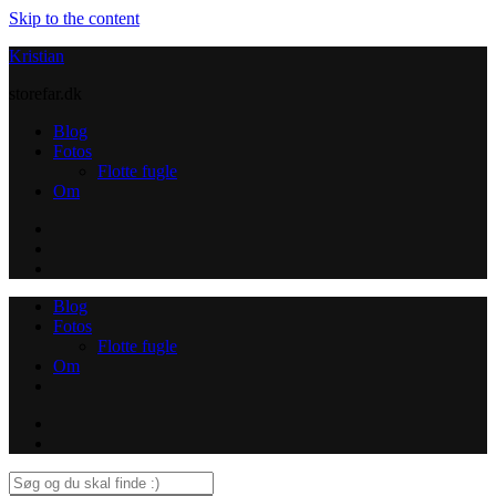
Skip to the content
Kristian
storefar.dk
Blog
Fotos
Flotte fugle
Om
Instagram
Contact
Blog
Fotos
Flotte fugle
Om
Instagram
Contact
Search