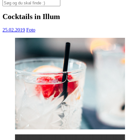
for:
Search
for:
Cocktails in Illum
25.02.2019
Foto