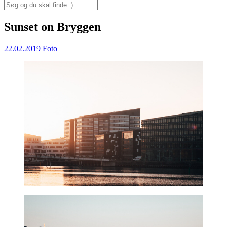
for:
Search
for:
Sunset on Bryggen
22.02.2019
Foto