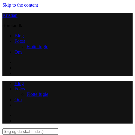
Skip to the content
Kristian
storefar.dk
Blog
Fotos
Flotte fugle
Om
Instagram
Contact
Blog
Fotos
Flotte fugle
Om
Instagram
Contact
Search