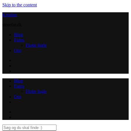
Skip to the content
Kristian
storefar.dk
Blog
Fotos
Flotte fugle
Om
Instagram
Contact
Blog
Fotos
Flotte fugle
Om
Instagram
Contact
Search