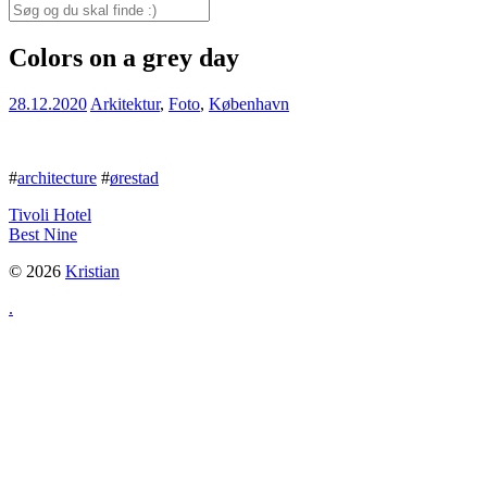
for:
Search
for:
Colors on a grey day
28.12.2020
Arkitektur
,
Foto
,
København
#
architecture
#
ørestad
Tivoli Hotel
Best Nine
© 2026
Kristian
.