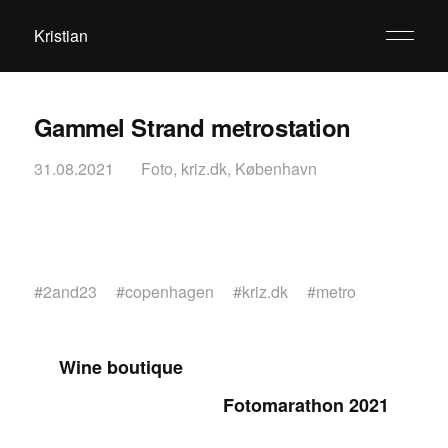
Kristian
Gammel Strand metrostation
31.08.2021
Foto
,
kriz.dk
,
København
#
2and23
#
copenhagen
#
kriz.dk
#
metro
Wine boutique
Fotomarathon 2021