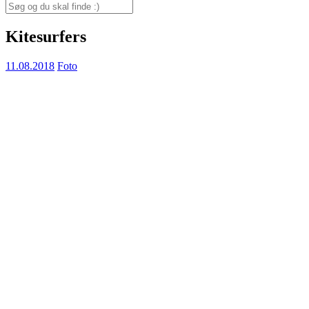
for:
Search
for:
Kitesurfers
11.08.2018
Foto