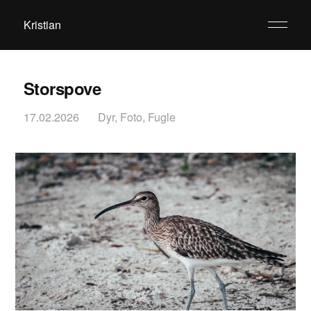
Kristian
Storspove
17.02.2026
Dyr
,
Foto
,
Fugle