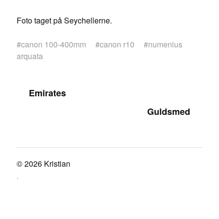
Foto taget på Seychellerne.
#
canon 100-400mm
#
canon r10
#
numenius
arquata
Emirates
Guldsmed
© 2026
Kristian
.